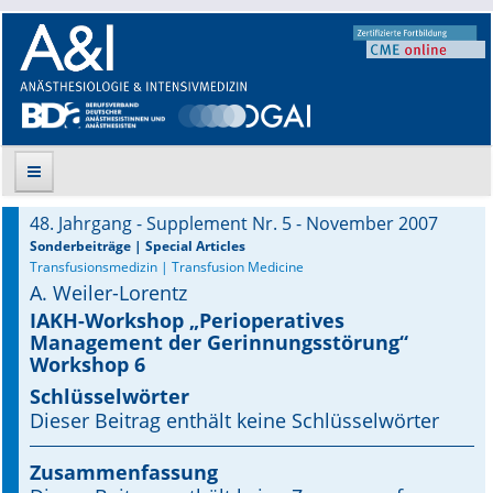
48. Jahrgang - Supplement Nr. 5 - November 2007
Suche
Sonderbeiträge | Special Articles
Transfusionsmedizin | Transfusion Medicine
A. Weiler-Lorentz
Aktuelle Ausgabe
IAKH-Workshop „Perioperatives
Management der Gerinnungsstörung“
Leitlinien
Workshop 6
Archiv
Schlüsselwörter
Dieser Beitrag enthält keine Schlüsselwörter
Supplements
Zusammenfassung
Supplements OrphanAnesthesia