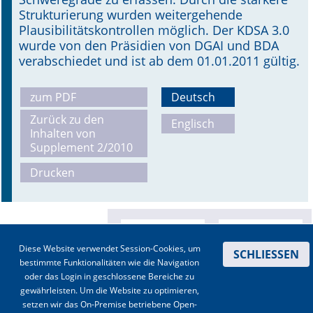
Strukturierung wurden weitergehende
Plausibilitätskontrollen möglich. Der KDSA 3.0
wurde von den Präsidien von DGAI und BDA
verabschiedet und ist ab dem 01.01.2011 gültig.
zum PDF
Deutsch
Zurück zu den
Englisch
Inhalten von
Supplement 2/2010
Drucken
Diese Website verwendet Session-Cookies, um
SCHLIESSEN
bestimmte Funktionalitäten wie die Navigation
oder das Login in geschlossene Bereiche zu
gewährleisten. Um die Website zu optimieren,
setzen wir das On-Premise betriebene Open-