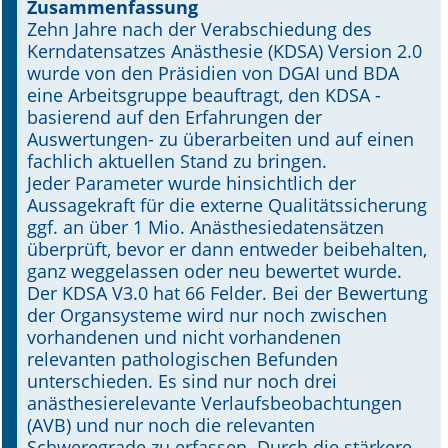
Zusammenfassung
Zehn Jahre nach der Verabschiedung des
Online First
Kerndatensatzes Anästhesie (KDSA) Version 2.0
wurde von den Präsidien von DGAI und BDA
A&I English
eine Arbeitsgruppe beauftragt, den KDSA -
basierend auf den Erfahrungen der
Mediadaten
Auswertungen- zu überarbeiten und auf einen
fachlich aktuellen Stand zu bringen.
Autoren-Service
Jeder Parameter wurde hinsichtlich der
Aussagekraft für die externe Qualitätssicherung
Bestell-Service
ggf. an über 1 Mio. Anästhesiedatensätzen
überprüft, bevor er dann entweder beibehalten,
Stellenmarkt
ganz weggelassen oder neu bewertet wurde.
Der KDSA V3.0 hat 66 Felder. Bei der Bewertung
Kongresskalender
der Organsysteme wird nur noch zwischen
vorhandenen und nicht vorhandenen
relevanten pathologischen Befunden
unterschieden. Es sind nur noch drei
anästhesierelevante Verlaufsbeobachtungen
(AVB) und nur noch die relevanten
Schweregrade zu erfassen. Durch die stärkere