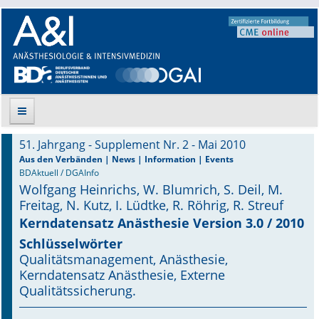
51. Jahrgang - Supplement Nr. 2 - Mai 2010
Suche
Aus den Verbänden | News | Information | Events
BDAktuell / DGAInfo
Wolfgang Heinrichs, W. Blumrich, S. Deil, M.
Aktuelle Ausgabe
Freitag, N. Kutz, I. Lüdtke, R. Röhrig, R. Streuf
Leitlinien
Kerndatensatz Anästhesie Version 3.0 / 2010
Schlüsselwörter
Archiv
Qualitätsmanagement, Anästhesie,
Kerndatensatz Anästhesie, Externe
Supplements
Qualitätssicherung.
Supplements OrphanAnesthesia