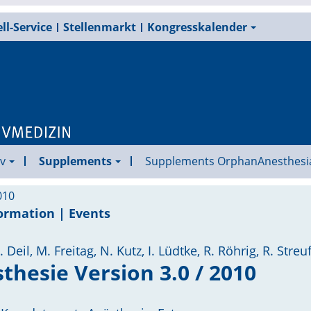
ll-Service
Stellenmarkt
Kongresskalender
v
Supplements
Supplements OrphanAnesthesi
010
ormation | Events
eil, M. Freitag, N. Kutz, I. Lüdtke, R. Röhrig, R. Streu
hesie Version 3.0 / 2010