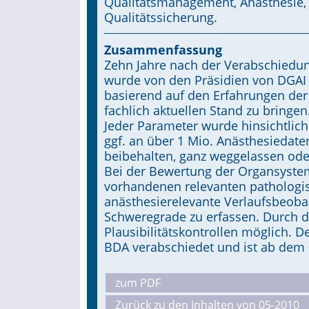
Qualitätsmanagement, Anästhesie, 
Qualitätssicherung.
Zusammenfassung
Zehn Jahre nach der Verabschiedun
wurde von den Präsidien von DGAI 
basierend auf den Erfahrungen der
fachlich aktuellen Stand zu bringen
Jeder Parameter wurde hinsichtlich
ggf. an über 1 Mio. Anästhesiedate
beibehalten, ganz weggelassen ode
Bei der Bewertung der Organsyste
vorhandenen relevanten pathologis
anästhesierelevante Verlaufsbeoba
Schweregrade zu erfassen. Durch d
Plausibilitätskontrollen möglich. 
BDA verabschiedet und ist ab dem 0
zum PDF
Zurück zu den Inhalten von 05-2010