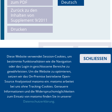
zum PDF
Deutsch
Online First
Zurück zu den
Inhalten von
Supplement 9/2011
A&I English
Drucken
Mediadaten
Autoren-Service
Bestell-Service
Diese Website verwendet Session-Cookies, um
SCHLIESSEN
bestimmte Funktionalitäten wie die Navigation
Stellenmarkt
oder das Login in geschlossene Bereiche zu
gewährleisten. Um die Website zu optimieren,
Kongresskalender
setzen wir das On-Premise betriebene Open-
Source Analysetool matomo ein. matomo arbeitet
bei uns ohne Tracking-Cookies. Genauere
Informationen und die Widerspruchsmöglichkeiten
zum Einsatz von matomo finden Sie in unserer
Kontakt
|
Impressum
|
Datenschutz
|
Haftungsausschluss
|
AGBs
Datenschutzerklärung.
© 2003-2020 Anästhesiologie & Intensivmedizin, Aktiv Druck und Verlag GmbH ISSN 1439-