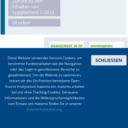
Zurück zu den
Inhalten von
Online First
Supplement 1/2012
Drucken
A&I English
Mediadaten
Autoren-Service
Diese Website verwendet Session-Cookies, um
SCHLIESSEN
Bestell-Service
bestimmte Funktionalitäten wie die Navigation
oder das Login in geschlossene Bereiche zu
Stellenmarkt
gewährleisten. Um die Website zu optimieren,
setzen wir das On-Premise betriebene Open-
Kongresskalender
Source Analysetool matomo ein. matomo arbeitet
bei uns ohne Tracking-Cookies. Genauere
Informationen und die Widerspruchsmöglichkeiten
Kontakt
|
Impressum
|
Datenschutz
|
Haftungsausschluss
|
AGBs
zum Einsatz von matomo finden Sie in unserer
Datenschutzerklärung.
© 2003-2020 Anästhesiologie & Intensivmedizin, Aktiv Druck und Verlag GmbH ISSN 1439-
0256 (online) ISSN 0170-5334 (Print)