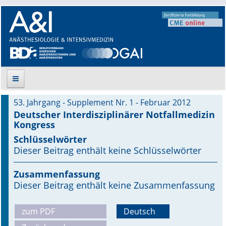
53. Jahrgang - Supplement Nr. 1 - Februar 2012
Suche
Deutscher Interdisziplinärer Notfallmedizin
Kongress
Aktuelle Ausgabe
Schlüsselwörter
Dieser Beitrag enthält keine Schlüsselwörter
Leitlinien
Zusammenfassung
Archiv
Dieser Beitrag enthält keine Zusammenfassung
Supplements
zum PDF
Deutsch
Supplements OrphanAnesthesia