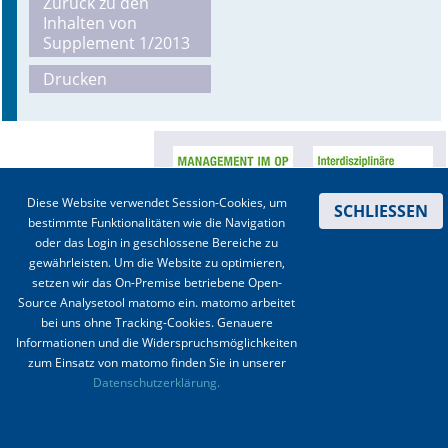
Zurück zu den
Inhalten von
Online First
Supplement 1/2013
Drucken
A&I English
Mediadaten
Autoren-Service
Diese Website verwendet Session-Cookies, um
SCHLIESSEN
Bestell-Service
bestimmte Funktionalitäten wie die Navigation
oder das Login in geschlossene Bereiche zu
Stellenmarkt
gewährleisten. Um die Website zu optimieren,
setzen wir das On-Premise betriebene Open-
Kongresskalender
Source Analysetool matomo ein. matomo arbeitet
bei uns ohne Tracking-Cookies. Genauere
Informationen und die Widerspruchsmöglichkeiten
Kontakt
|
Impressum
|
Datenschutz
|
Haftungsausschluss
|
AGBs
zum Einsatz von matomo finden Sie in unserer
Datenschutzerklärung.
© 2003-2020 Anästhesiologie & Intensivmedizin, Aktiv Druck und Verlag GmbH ISSN 1439-
0256 (online) ISSN 0170-5334 (Print)