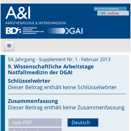
54. Jahrgang - Supplement Nr. 1 - Februar 2013
Suche
9. Wissenschaftliche Arbeitstage
Notfallmedizin der DGAI
Aktuelle Ausgabe
Schlüsselwörter
Dieser Beitrag enthält keine Schlüsselwörter
Leitlinien
Zusammenfassung
Archiv
Dieser Beitrag enthält keine Zusammenfassung
Supplements
zum PDF
Deutsch
Supplements OrphanAnesthesia