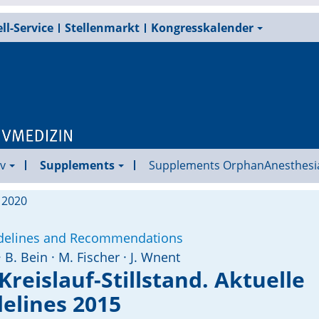
ll-Service
Stellenmarkt
Kongresskalender
v
Supplements
Supplements OrphanAnesthesi
l 2020
idelines and Recommendations
· B. Bein · M. Fischer · J. Wnent
reislauf-Stillstand. Aktuelle
elines 2015