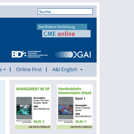
a
Online First
A&I English