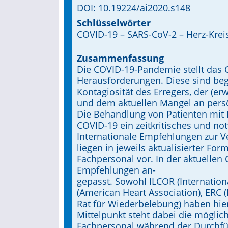
DOI: 10.19224/ai2020.s148
Schlüsselwörter
COVID-19 – SARS-CoV-2 – Herz-Kreis
Zusammenfassung
Die COVID-19-Pandemie stellt das
Herausforderungen. Diese sind beg
Kontagiosität des Erregers, der (e
und dem aktuellen Mangel an persö
Die Behandlung von Patienten mit 
COVID-19 ein zeitkritisches und no
Internationale Empfehlungen zur Ve
liegen in jeweils aktualisierter Fo
Fachpersonal vor. In der aktuelle
Empfehlungen an-
gepasst. Sowohl ILCOR (Internation
(American Heart Association), ERC 
Rat für Wiederbelebung) haben hie
Mittelpunkt steht dabei die möglic
Fachpersonal während der Durch