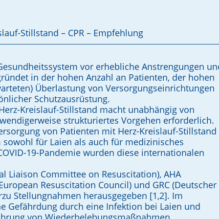
lauf-Stillstand – CPR – Empfehlung
 Gesundheitssystem vor erhebliche Anstrengungen un
ründet in der hohen Anzahl an Patienten, der hohen
rwarteten) Überlastung von Versorgungseinrichtungen
nlicher Schutzausrüstung.
Herz-Kreislauf-Stillstand macht unabhängig von
twendigerweise strukturiertes Vorgehen erforderlich.
rsorgung von Patienten mit Herz-Kreislauf-Stillstand
rm sowohl für Laien als auch für medizinisches
n COVID-19-Pandemie wurden diese internationalen
al Liaison Committee on Resuscitation), AHA
(European Resuscitation Council) und GRC (Deutscher
rzu Stellungnahmen herausgegeben [1,2]. Im
he Gefährdung durch eine Infektion bei Laien und
führung von Wiederbelebungsmaßnahmen.