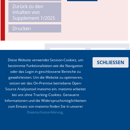
Zurück zu den
Online First
Inhalten von
Supplement 1/2025
A&I English
Drucken
Mediadaten
Autoren-Service
Diese Website verwendet Session-Cookies, um
SCHLIESSEN
Bestell-Service
bestimmte Funktionalitäten wie die Navigation
oder das Login in geschlossene Bereiche zu
Stellenmarkt
gewährleisten. Um die Website zu optimieren,
setzen wir das On-Premise betriebene Open-
Kongresskalender
Source Analysetool matomo ein. matomo arbeitet
bei uns ohne Tracking-Cookies. Genauere
Informationen und die Widerspruchsmöglichkeiten
zum Einsatz von matomo finden Sie in unserer
Kontakt
|
Impressum
|
Datenschutz
|
Haftungsausschluss
|
AGBs
Datenschutzerklärung.
© 2003-2020 Anästhesiologie & Intensivmedizin, Aktiv Druck und Verlag GmbH ISSN 1439-
0256 (online) ISSN 0170-5334 (Print)