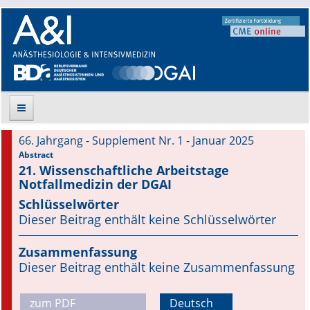
66. Jahrgang - Supplement Nr. 1 - Januar 2025
Suche
Abstract
21. Wissenschaftliche Arbeitstage
Notfallmedizin der DGAI
Aktuelle Ausgabe
Schlüsselwörter
Leitlinien
Dieser Beitrag enthält keine Schlüsselwörter
Archiv
Zusammenfassung
Dieser Beitrag enthält keine Zusammenfassung
Supplements
zum PDF
Deutsch
Supplements OrphanAnesthesia