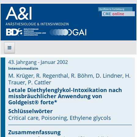
43. Jahrgang - Januar 2002
Suche
Intensivmedizin
M. Krüger, R. Regenthal, R. Böhm, D. Lindner, H.
Aktuelle Ausgabe
Trauer, P. Cattler
Letale Diethylenglykol-Intoxikation nach
Leitlinien
missbräuchlicher Anwendung von
Goldgeist® forte*
Archiv
Schlüsselwörter
Critical care, Poisoning, Ethylene glycols
Supplements
Zusammenfassung
Supplements OrphanAnesthesia