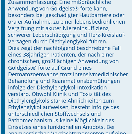
Zusammenfassung: Eine mißbräuchliche
Anwendung von Goldgeist® forte kann,
Online First
besonders bei geschädigter Hautbarriere oder
oraler Aufnahme, zu einer lebensbedrohlichen
A&I English
Vergiftung mit akuter Niereninsuffizienz,
schwerer Leberschädigung und Herz-Kreislauf-
Mediadaten
Versagen durch Diethylenglykol führen.
Dies zeigt der nachfolgend beschriebene Fall
Autoren-Service
eines 38jährigen Patienten, der nach einer
chronischen, großflächigen Anwendung von
Bestell-Service
Goldgeist® forte auf Grund eines
Dermatozoenwahns trotz intensivmedizinischer
Stellenmarkt
Behandlung und Reanimationsbemühungen
infolge der Diethylenglykol-Intoxikation
Kongresskalender
verstarb. Obwohl Klinik und Toxizität des
Diethylenglykols starke Ähnlichkeiten zum
Ethylenglykol aufweisen, besteht infolge des
unterschiedlichen Stoffwechsels und
Pathomechanismus keine Möglichkeit des
Einsatzes eines funktionellen Antidots. Bei
anamnestischen Verdachtsmomenten auf eine