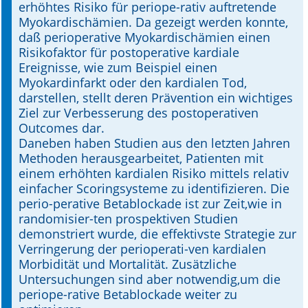
erhöhtes Risiko für periope-rativ auftretende
Myokardischämien. Da gezeigt werden konnte,
Online First
daß perioperative Myokardischämien einen
Risikofaktor für postoperative kardiale
A&I English
Ereignisse, wie zum Beispiel einen
Myokardinfarkt oder den kardialen Tod,
Mediadaten
darstellen, stellt deren Prävention ein wichtiges
Ziel zur Verbesserung des postoperativen
Autoren-Service
Outcomes dar.
Daneben haben Studien aus den letzten Jahren
Bestell-Service
Methoden herausgearbeitet, Patienten mit
einem erhöhten kardialen Risiko mittels relativ
Stellenmarkt
einfacher Scoringsysteme zu identifizieren. Die
perio-perative Betablockade ist zur Zeit,wie in
Kongresskalender
randomisier-ten prospektiven Studien
demonstriert wurde, die effektivste Strategie zur
Verringerung der perioperati-ven kardialen
Morbidität und Mortalität. Zusätzliche
Untersuchungen sind aber notwendig,um die
periope-rative Betablockade weiter zu