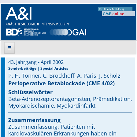
43. Jahrgang - April 2002
Suche
Sonderbeiträge | Special Articles
P. H. Tonner, C. Brockhoff, A. Paris, J. Scholz
Aktuelle Ausgabe
Perioperative Betablockade (CME 4/02)
Schlüsselwörter
Leitlinien
Beta-Adrenozeptorantagonisten, Prämedikation,
Myokardischämie, Myokardinfarkt
Archiv
Zusammenfassung
Supplements
Zusammenfassung: Patienten mit
kardiovaskulären Erkrankungen haben ein
Supplements OrphanAnesthesia