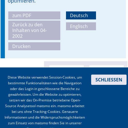
optimieren.
zum PDF
Deutsch
Zurück zu den
Englisch
Inhalten von 04-
2002
Drucken
Diese Website verwendet Session-Cookies, um
SCHLIESSEN
bestimmte Funktionalitäten wie die Navigation
oder das Login in geschlossene Bereiche zu
gewährleisten. Um die Website zu optimieren,
setzen wir das On-Premise betriebene Open-
Source Analysetool matomo ein. matomo arbeitet
bei uns ohne Tracking-Cookies. Genauere
Informationen und die Widerspruchsmöglichkeiten
zum Einsatz von matomo finden Sie in unserer
Kontakt
|
Impressum
|
Datenschutz
|
Haftungsausschluss
|
AGBs