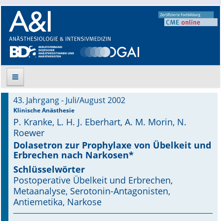
43. Jahrgang - Juli/August 2002
Suche
Klinische Anästhesie
P. Kranke, L. H. J. Eberhart, A. M. Morin, N.
Aktuelle Ausgabe
Roewer
Dolasetron zur Prophylaxe von Übelkeit und
Leitlinien
Erbrechen nach Narkosen*
Schlüsselwörter
Archiv
Postoperative Übelkeit und Erbrechen,
Metaanalyse, Serotonin-Antagonisten,
Supplements
Antiemetika, Narkose
Supplements OrphanAnesthesia