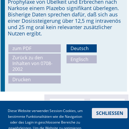
Prophylaxe von Übelkeit und Erbrechen nach
Narkose einem Plazebo signifikant überlegen.
Bisherige Daten sprechen dafür, daß sich aus
einer Dosissteigerung über 12,5 mg intravenös
und 25 mg oral kein relevanter zusätzlicher
Nutzen ergibt.
zum PDF
Deutsch
Zurück zu den
Englisch
Inhalten von 0708-
2002
Drucken
Diese Website verwendet Session-Cookies, um
SCHLIESSEN
bestimmte Funktionalitäten wie die Navigation
oder das Login in geschlossene Bereiche zu
gewährleisten. Um die Website zu optimieren,