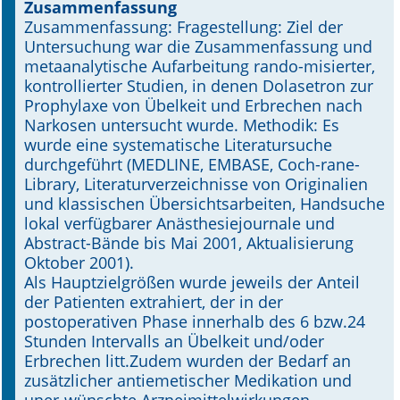
Zusammenfassung
Zusammenfassung: Fragestellung: Ziel der
Online First
Untersuchung war die Zusammenfassung und
metaanalytische Aufarbeitung rando-misierter,
A&I English
kontrollierter Studien, in denen Dolasetron zur
Prophylaxe von Übelkeit und Erbrechen nach
Mediadaten
Narkosen untersucht wurde. Methodik: Es
wurde eine systematische Literatursuche
Autoren-Service
durchgeführt (MEDLINE, EMBASE, Coch-rane-
Library, Literaturverzeichnisse von Originalien
Bestell-Service
und klassischen Übersichtsarbeiten, Handsuche
lokal verfügbarer Anästhesiejournale und
Stellenmarkt
Abstract-Bände bis Mai 2001, Aktualisierung
Oktober 2001).
Kongresskalender
Als Hauptzielgrößen wurde jeweils der Anteil
der Patienten extrahiert, der in der
postoperativen Phase innerhalb des 6 bzw.24
Stunden Intervalls an Übelkeit und/oder
Erbrechen litt.Zudem wurden der Bedarf an
zusätzlicher antiemetischer Medikation und