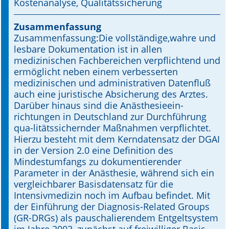
Kostenanalyse, Qualitätssicherung
Online First
Zusammenfassung
Zusammenfassung:Die vollständige,wahre und
A&I English
lesbare Dokumentation ist in allen
medizinischen Fachbereichen verpflichtend und
Mediadaten
ermöglicht neben einem verbesserten
medizinischen und administrativen Datenfluß
Autoren-Service
auch eine juristische Absicherung des Arztes.
Darüber hinaus sind die Anästhesieein-
Bestell-Service
richtungen in Deutschland zur Durchführung
qua-litätssichernder Maßnahmen verpflichtet.
Stellenmarkt
Hierzu besteht mit dem Kerndatensatz der DGAI
in der Version 2.0 eine Definition des
Kongresskalender
Mindestumfangs zu dokumentierender
Parameter in der Anästhesie, während sich ein
vergleichbarer Basisdatensatz für die
Intensivmedizin noch im Aufbau befindet. Mit
der Einführung der Diagnosis-Related Groups
(GR-DRGs) als pauschalierendem Entgeltsystem