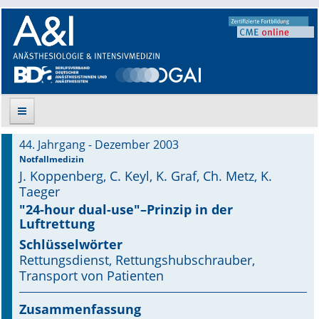
44. Jahrgang - Dezember 2003
Suche
Notfallmedizin
J. Koppenberg, C. Keyl, K. Graf, Ch. Metz, K.
Aktuelle Ausgabe
Taeger
"24-hour dual-use"–Prinzip in der
Leitlinien
Luftrettung
Schlüsselwörter
Archiv
Rettungsdienst, Rettungshubschrauber,
Transport von Patienten
Supplements
Zusammenfassung
Supplements OrphanAnesthesia