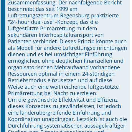
Zusammenfassung: Der nachfolgende Bericht
beschreibt das seit 1999 am
Online First
Luftrettungszentrum Regensburg praktizierte
"24-hour dual-use"–Konzept, das die
A&I English
luftgestützte Primärrettung mit dem
sekundären Interhospitaltransport von
Mediadaten
Patienten verbindet. Dieses Prinzip könnte auch
als Modell für andere Luftrettungseinrichtungen
Autoren-Service
dienen und es bei umsichtiger Einführung
ermöglichen, ohne deutlichen finanziellen und
Bestell-Service
organisatorischen Mehraufwand vorhandene
Ressourcen optimal in einem 24-stündigen
Stellenmarkt
Betriebsmodus einzusetzen und auf diese
Weise auch eine weit reichende luftgestützte
Kongresskalender
Primärrettung bei Nacht zu erzielen.
Um die gewünschte Effektivität und Effizienz
dieses Konzeptes zu gewährleisten, ist jedoch
eine länderübergreifende Einführung und
Koordination unabdingbar. Letztlich ist auch die
Durchführung systematischer, aussagekräftiger