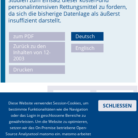
Studien zum Einsatz dieser kosten-und
personalintensiven Rettungsmittel zu fordern,
da sich die bisherige Datenlage als äußerst
insuffizient darstellt.
zum PDF
Deutsch
Zurück zu den
Englisch
Inhalten von 12-
2003
Drucken
Diese Website verwendet Session-Cookies, um
SCHLIESSEN
bestimmte Funktionalitäten wie die Navigation
oder das Login in geschlossene Bereiche zu
gewährleisten. Um die Website zu optimieren,
setzen wir das On-Premise betriebene Open-
Source Analysetool matomo ein. matomo arbeitet