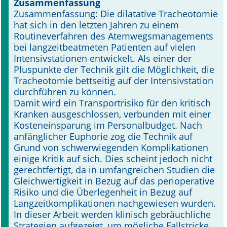
Zusammenfassung
Zusammenfassung: Die dilatative Tracheotomie
Online First
hat sich in den letzten Jahren zu einem
Routineverfahren des Atemwegsmanagements
A&I English
bei langzeitbeatmeten Patienten auf vielen
Intensivstationen entwickelt. Als einer der
Mediadaten
Pluspunkte der Technik gilt die Möglichkeit, die
Tracheotomie bettseitig auf der Intensivstation
Autoren-Service
durchführen zu können.
Damit wird ein Transportrisiko für den kritisch
Bestell-Service
Kranken ausgeschlossen, verbunden mit einer
Kosteneinsparung im Personalbudget. Nach
Stellenmarkt
anfänglicher Euphorie zog die Technik auf
Grund von schwerwiegenden Komplikationen
Kongresskalender
einige Kritik auf sich. Dies scheint jedoch nicht
gerechtfertigt, da in umfangreichen Studien die
Gleichwertigkeit in Bezug auf das perioperative
Risiko und die Überlegenheit in Bezug auf
Langzeitkomplikationen nachgewiesen wurden.
In dieser Arbeit werden klinisch gebräuchliche
Strategien aufgezeigt, um mögliche Fallstricke