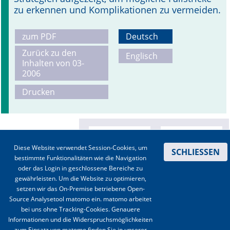
zu erkennen und Komplikationen zu vermeiden.
zum PDF
Deutsch
Zurück zu den
Englisch
Inhalten von 03-
2006
Drucken
Diese Website verwendet Session-Cookies, um
SCHLIESSEN
bestimmte Funktionalitäten wie die Navigation
oder das Login in geschlossene Bereiche zu
gewährleisten. Um die Website zu optimieren,
setzen wir das On-Premise betriebene Open-
Source Analysetool matomo ein. matomo arbeitet
bei uns ohne Tracking-Cookies. Genauere
Informationen und die Widerspruchsmöglichkeiten
zum Einsatz von matomo finden Sie in unserer