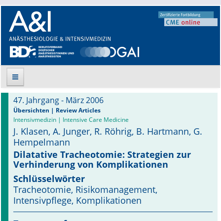
47. Jahrgang - März 2006
Suche
Übersichten | Review Articles
Intensivmedizin | Intensive Care Medicine
J. Klasen, A. Junger, R. Röhrig, B. Hartmann, G.
Aktuelle Ausgabe
Hempelmann
Leitlinien
Dilatative Tracheotomie: Strategien zur
Verhinderung von Komplikationen
Archiv
Schlüsselwörter
Tracheotomie, Risikomanagement,
Supplements
Intensivpflege, Komplikationen
Supplements OrphanAnesthesia