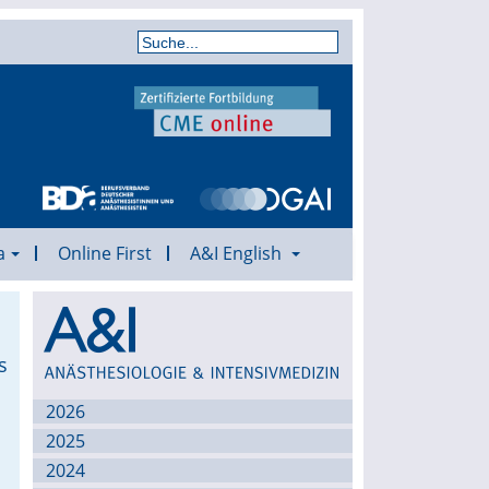
a
Online First
A&I English
Archiv
s
2026
2025
2024