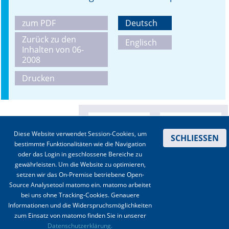
zum PDF
Deutsch
Zurück zu den
Englisch
Inhalten von 06-
2008
Drucken
Diese Website verwendet Session-Cookies, um
SCHLIESSEN
bestimmte Funktionalitäten wie die Navigation
oder das Login in geschlossene Bereiche zu
gewährleisten. Um die Website zu optimieren,
setzen wir das On-Premise betriebene Open-
Source Analysetool matomo ein. matomo arbeitet
bei uns ohne Tracking-Cookies. Genauere
Informationen und die Widerspruchsmöglichkeiten
zum Einsatz von matomo finden Sie in unserer
Kontakt
|
Impressum
|
Datenschutz
|
Haftungsausschluss
|
AGBs
Datenschutzerklärung.