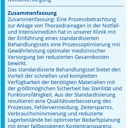
Online First
Zusammenfassung
Zusammenfassung: Eine Prozessbetrachtung
A&I English
zur Anlage von Thoraxdrainagen in der Notfall-
und Inten­siv­medizin hat in unserer Klinik mit
Mediadaten
der Einfüh­rung eines standardisierten
Behandlungssets eine Prozessoptimierung mit
Autoren-Service
Gewährleistung optimaler medizinischer
Versorgung bei reduzierten Gesamt­kosten
Bestell-Service
bewirkt.
Das standardisierte Behandlungsset bietet den
Stellenmarkt
Vorteil der schnellen und kompletten
Verfügbarkeit der benötigten Materialien mit
Kongresskalender
der größt­möglichen Sicherheit bei Sterilität und
Funk­tions­­fähigkeit. Aus der Standardisierung
resultieren eine Qualitätsverbesserung des
Prozesses, Fehler­ver­­meidung, Zeitersparnis,
Verbrauchsmini­mierung und reduzierte
Lagerbestände bei optimierter Bedarfs­planung
mit einer fallbezogenen Kosten­transparenz.