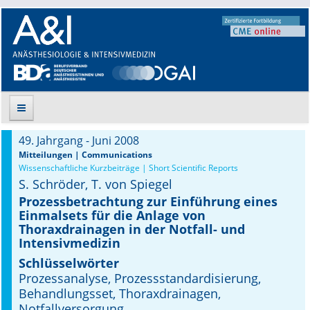
49. Jahrgang - Juni 2008
Suche
Mitteilungen | Communications
Wissenschaftliche Kurzbeiträge | Short Scientific Reports
S. Schröder, T. von Spiegel
Aktuelle Ausgabe
Prozessbetrachtung zur Einführung eines
Einmalsets für die Anlage von
Leitlinien
Thoraxdrainagen in der Notfall- und
Intensivmedizin
Archiv
Schlüsselwörter
Supplements
Prozessanalyse, Prozessstandardisierung,
Behandlungsset, Thoraxdrainagen,
Supplements OrphanAnesthesia
Notfallversorgung