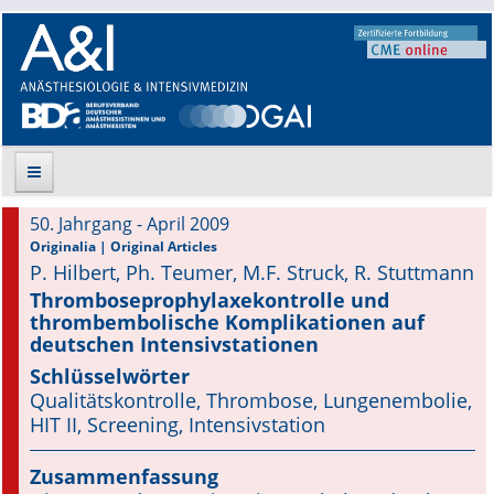
50. Jahrgang - April 2009
Suche
Originalia | Original Articles
P. Hilbert, Ph. Teumer, M.F. Struck, R. Stuttmann
Aktuelle Ausgabe
Thromboseprophylaxekontrolle und
thrombembolische Komplikationen auf
deutschen Intensivstationen
Leitlinien
Schlüsselwörter
Archiv
Qualitätskontrolle, Thrombose, Lungenembolie,
HIT II, Screening, Intensivstation
Supplements
Zusammenfassung
Supplements OrphanAnesthesia