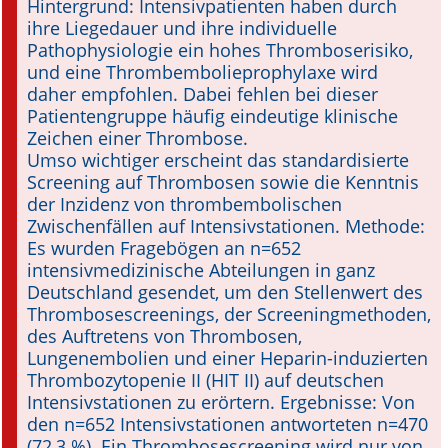
Hintergrund: Intensiv­pati­enten haben durch
ihre Liegedauer und ihre individuelle
Online First
Pathophysiologie ein hohes Thromboserisiko,
und eine Thrombembolieprophylaxe wird
A&I English
daher empfohlen. Dabei fehlen bei dieser
Patientengruppe häufig eindeutige klinische
Mediadaten
Zeichen einer Thrombose.
Umso wichtiger erscheint das standardisierte
Autoren-Service
Screening auf Throm­bosen sowie die Kenntnis
der Inzidenz von thrombembolischen
Bestell-Service
Zwischenfällen auf Intensivstationen. Methode:
Es wurden Fragebögen an n=652
Stellenmarkt
intensivmedizinische Abteilungen in ganz
Deutschland ge­sendet, um den Stellenwert des
Kongresskalender
Thrombose­screenings, der Screeningmethoden,
des Auftretens von Throm­bosen,
Lungenembolien und einer Heparin-induzierten
Thrombozytopenie II (HIT II) auf deutschen
Intensiv­stationen zu erörtern. Ergebnisse: Von
den n=652 Intensivstationen antworteten n=470
(72,3 %). Ein Thrombosescreening wird nur von