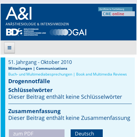
51. Jahrgang - Oktober 2010
Suche
Mitteilungen | Communications
Buch- und Multimediabesprechungen | Book and Multimedia Reviews
Drogennotfälle
Aktuelle Ausgabe
Schlüsselwörter
Leitlinien
Dieser Beitrag enthält keine Schlüsselwörter
Archiv
Zusammenfassung
Dieser Beitrag enthält keine Zusammenfassung
Supplements
zum PDF
Deutsch
Supplements OrphanAnesthesia