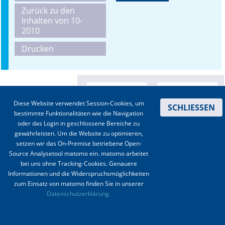
Zurück zu den
Online First
Inhalten von 10-
2010
A&I English
Drucken
Mediadaten
Autoren-Service
Diese Website verwendet Session-Cookies, um
SCHLIESSEN
Bestell-Service
bestimmte Funktionalitäten wie die Navigation
oder das Login in geschlossene Bereiche zu
Stellenmarkt
gewährleisten. Um die Website zu optimieren,
setzen wir das On-Premise betriebene Open-
Kongresskalender
Source Analysetool matomo ein. matomo arbeitet
bei uns ohne Tracking-Cookies. Genauere
Informationen und die Widerspruchsmöglichkeiten
zum Einsatz von matomo finden Sie in unserer
Kontakt
|
Impressum
|
Datenschutz
|
Haftungsausschluss
|
AGBs
Datenschutzerklärung.
© 2003-2020 Anästhesiologie & Intensivmedizin, Aktiv Druck und Verlag GmbH ISSN 1439-
0256 (online) ISSN 0170-5334 (Print)