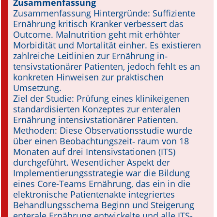
Zusammenfassung
Zusammenfassung Hintergründe: Suffiziente
Online First
Ernährung kri­tisch Kranker verbessert das
Outcome. Malnutrition geht mit erhöhter
A&I English
Morbidität und Mortalität einher. Es existieren
zahlreiche Leitlinien zur Ernährung in­‑
Mediadaten
tensivstationärer Patienten, jedoch fehlt es an
konkreten Hinweisen zur praktischen
Autoren-Service
Umsetzung.
Ziel der Studie: Prüfung eines klinik­eigenen
Bestell-Service
standardisierten Konzeptes zur enteralen
Ernährung intensivstationärer Patienten.
Stellenmarkt
Methoden: Diese Observationsstudie wurde
über einen Beobachtungszeit­‑ raum von 18
Kongresskalender
Monaten auf drei Intensivstationen (ITS)
durchgeführt. Wesentlicher Aspekt der
Implementierungsstrategie war die Bildung
eines Core-Teams Ernährung, das ein in die
elektronische Patientenakte integriertes
Behandlungsschema Beginn und Steigerung
enterale Ernährung entwickelte und alle ITS-