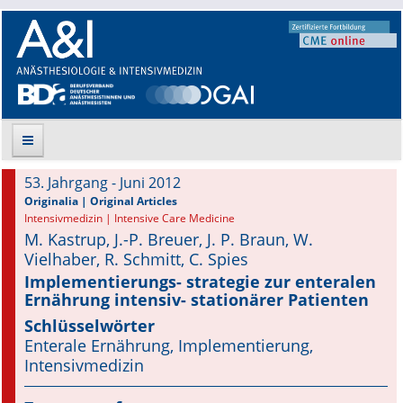
53. Jahrgang - Juni 2012
Suche
Originalia | Original Articles
Intensivmedizin | Intensive Care Medicine
M. Kastrup, J.-P. Breuer, J. P. Braun, W.
Aktuelle Ausgabe
Vielhaber, R. Schmitt, C. Spies
Leitlinien
Implementierungs- strategie zur enteralen
Ernährung intensiv- stationärer Patienten
Archiv
Schlüsselwörter
Enterale Ernährung, Implementierung,
Supplements
Intensivmedizin
Supplements OrphanAnesthesia