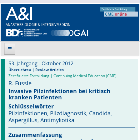
53. Jahrgang - Oktober 2012
Suche
Übersichten | Review Articles
Zertifizierte Fortbildung | Continuing Medical Education (CME)
R. Füssle
Aktuelle Ausgabe
Invasive Pilzinfektionen bei kritisch
kranken Patienten
Leitlinien
Schlüsselwörter
Archiv
Pilzinfektionen, Pilzdiagnostik, Candida,
Aspergillus, Antimykotika
Supplements
Zusammenfassung
Supplements OrphanAnesthesia