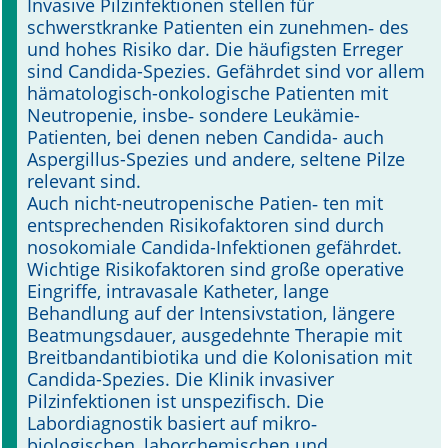
Invasive Pilzinfektionen stellen für
schwerstkranke Patienten ein zunehmen­‑ des
Online First
und hohes Risiko dar. Die häufigsten Erreger
sind Candida-Spezies. Gefährdet sind vor allem
A&I English
hämatologisch-onkolo­gische Patienten mit
Neutropenie, insbe­‑ sondere Leukämie-
Mediadaten
Patienten, bei denen neben Candida- auch
Aspergillus-Spe­zies und andere, seltene Pilze
Autoren-Service
relevant sind.
Auch nicht-neutropenische Patien­‑ ten mit
Bestell-Service
entsprechenden Risikofaktoren sind durch
nosokomiale Candida-In­fektionen gefährdet.
Stellenmarkt
Wichtige Risikofaktoren sind große operative
Eingriffe, intravasale Katheter, lange
Kongresskalender
Behandlung auf der Intensivstation, längere
Beatmungsdauer, ausgedehnte Therapie mit
Breitbandantibiotika und die Kolonisation mit
Candida-Spezies. Die Klinik invasiver
Pilzinfektionen ist unspezifisch. Die
Labordiagnostik basiert auf mi­kro­‑
biologischen, laborchemischen und