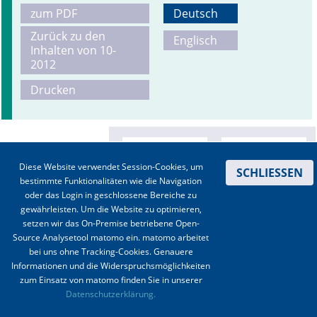
zum PDF
Deutsch
Zurück zu den
Englisch
Inhalten von 10-
2012
Drucken
Diese Website verwendet Session-Cookies, um
SCHLIESSEN
bestimmte Funktionalitäten wie die Navigation
oder das Login in geschlossene Bereiche zu
gewährleisten. Um die Website zu optimieren,
setzen wir das On-Premise betriebene Open-
Source Analysetool matomo ein. matomo arbeitet
bei uns ohne Tracking-Cookies. Genauere
Informationen und die Widerspruchsmöglichkeiten
zum Einsatz von matomo finden Sie in unserer
Kontakt
|
Impressum
|
Datenschutz
|
Haftungsausschluss
|
AGBs
Datenschutzerklärung.