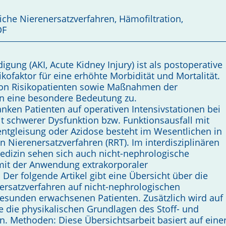
iche Nierenersatzverfahren, Hämofiltration,
DF
gung (AKI, Acute Kidney Injury) ist als postoperative
kofaktor für eine erhöhte Morbidität und Mortalität.
 von Risikopatienten sowie Maßnahmen der
 eine besondere Bedeutung zu.
ranken Patienten auf operativen Intensivstationen bei
t schwerer Dysfunktion bzw. Funktionsausfall mit
tentgleisung oder Azidose besteht im Wesentlichen in
Nierenersatzverfahren (RRT). Im interdisziplinären
edizin sehen sich auch nicht-nephrologische
mit der Anwendung extrakorporaler
 Der folgende Artikel gibt eine Übersicht über die
ersatzverfahren auf nicht-nephrologischen
gesunden erwachsenen Patienten. Zusätzlich wird auf
 die physikalischen Grundlagen des Stoff- und
. Methoden: Diese Übersichtsarbeit ba­siert auf eine