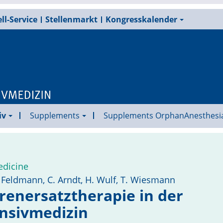
ll-Service
Stellenmarkt
Kongresskalender
iv
Supplements
Supplements OrphanAnesthesi
edicine
. Feldmann, C. Arndt, H. Wulf, T. Wiesmann
renersatztherapie in der
ensivmedizin