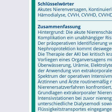
Schlüsselwörter
Akutes Nierenversagen, Kontinuierl
Hämodialyse, CVVH, CVVHD, CVVH
Zusammenfassung
Hintergrund: Die akute Nierenschädi
Komplikation ein unabhängiger Risi
Der präoperativen Identifizierung
Nephroprotektion kommt deswegen
Die Therapie der AKI bei kritisch k
Vorliegen eines Organversagens mi
Überwäs­se­rung, Urämie, Elektroly
der Anwendung von extrakorporalen 
Spektrum der operativen Intensivm
Ärztinnen und Ärzte routinemäßig 
Nierenersatzverfahren kon­frontiert.
Grundlagen extrakorporaler Nieren
Intensivstationen bei zuvor nieren
unterschiedliche Dialysemodi sowie
Flüssigkeitstransportes eingegangen