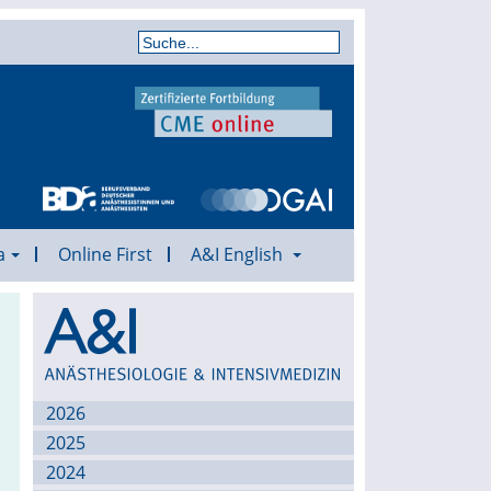
a
Online First
A&I English
Archiv
2026
2025
2024