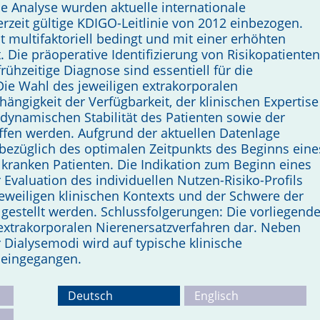
ie Analyse wurden aktuelle internationale
derzeit gültige KDIGO-Leitlinie von 2012 einbezogen.
st multifaktoriell bedingt und mit einer erhöhten
t. Die präoperative Identifizierung von Risikopatienten
hzeitige Diagnose sind essentiell für die
 Die Wahl des jeweiligen extrakorporalen
hängigkeit der Verfügbarkeit, der klinischen Expertise
dynamischen Stabilität des Patienten sowie der
ffen werden. Aufgrund der aktuellen Datenlage
 bezüglich des optimalen Zeitpunkts des Beginns eine
 kranken Patienten. Die In­dikation zum Beginn eines
 Evaluation des individuellen Nutzen-Risiko-Profils
eweiligen klinischen Kontexts und der Schwere der
gestellt werden. Schlussfolgerungen: Die vorliegend
e extrakorporalen Nierenersatzverfahren dar. Neben
Dialysemodi wird auf typische klinische
 eingegangen.
Deutsch
Englisch