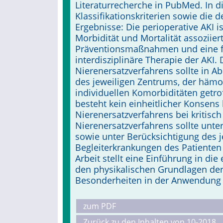
Literaturrecherche in PubMed. In d
Klassifikationskriterien sowie die 
Ergebnisse: Die perioperative AKI i
Morbidität und Mortalität asso­ziier
Präventionsmaßnahmen und eine frü
interdisziplinäre Therapie der AKI.
Nierenersatzverfahrens sollte in Ab
des jeweiligen Zentrums, der hämo
individuellen Komorbiditäten getro
besteht kein einheitlicher Konsens
Nierenersatzverfahrens bei kritisch
Nierenersatzverfahrens sollte unter
sowie unter Berücksichtigung des j
Begleiterkrankungen des Patienten 
Arbeit stellt eine Einführung in di
den physikalischen Grundlagen der 
Besonderheiten in der Anwendung
zum PDF
Zurück zu den Inhalten von 10-2018