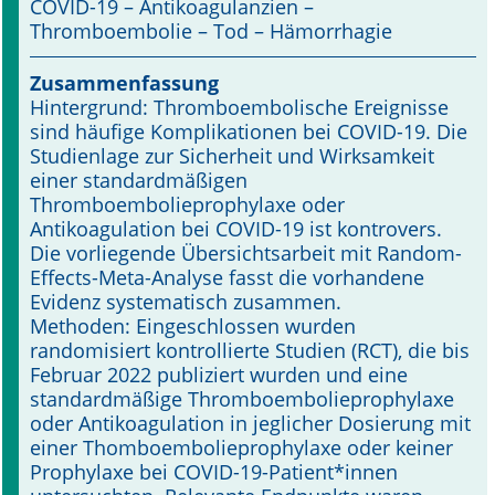
COVID-19 – Antikoagulanzien –
Thromboembolie – Tod – Hämorrhagie
Online First
Zusammenfassung
A&I English
Hintergrund: Thromboembolische Ereignisse
sind häufige Komplikationen bei COVID-19. Die
Mediadaten
Studienlage zur Sicherheit und Wirksamkeit
einer standardmäßigen
Autoren-Service
Thromboembolieprophylaxe oder
Antikoagulation bei COVID-19 ist kontrovers.
Bestell-Service
Die vorliegende Übersichtsarbeit mit Random-
Effects-Meta-Analyse fasst die vorhandene
Stellenmarkt
Evidenz systematisch zusammen.
Methoden: Eingeschlossen wurden
Kongresskalender
randomisiert kontrollierte Studien (RCT), die bis
Februar 2022 publiziert wurden und eine
standardmäßige Thromboembolieprophylaxe
oder Antikoagulation in jeglicher Dosierung mit
einer Thomboembolieprophylaxe oder keiner
Prophylaxe bei COVID-19-Patient*innen