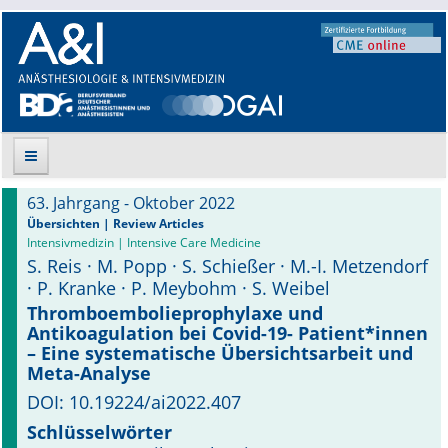
63. Jahrgang - Oktober 2022
Suche
Übersichten | Review Articles
Intensivmedizin | Intensive Care Medicine
S. Reis · M. Popp · S. Schießer · M.-I. Metzendorf
Aktuelle Ausgabe
· P. Kranke · P. Meybohm · S. Weibel
Leitlinien
Thromboembolieprophylaxe und
Antikoagulation bei Covid-19- Patient*innen
– Eine systematische Übersichtsarbeit und
Archiv
Meta-Analyse
Supplements
DOI: 10.19224/ai2022.407
Schlüsselwörter
Supplements OrphanAnesthesia