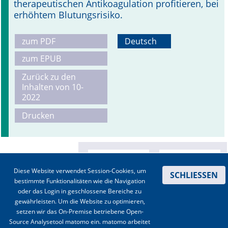
therapeutischen Antikoagulation profitieren, bei
erhöhtem Blutungsrisiko.
zum PDF
Deutsch
zum EPUB
Zurück zu den
Inhalten von 10-
2022
Drucken
Diese Website verwendet Session-Cookies, um
SCHLIESSEN
bestimmte Funktionalitäten wie die Navigation
oder das Login in geschlossene Bereiche zu
gewährleisten. Um die Website zu optimieren,
setzen wir das On-Premise betriebene Open-
Source Analysetool matomo ein. matomo arbeitet