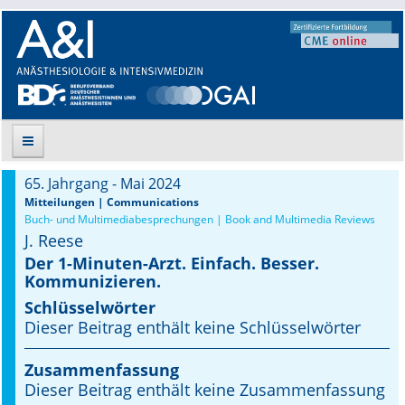
65. Jahrgang - Mai 2024
Suche
Mitteilungen | Communications
Buch- und Multimediabesprechungen | Book and Multimedia Reviews
J. Reese
Aktuelle Ausgabe
Der 1-Minuten-Arzt. Einfach. Besser.
Kommunizieren.
Leitlinien
Schlüsselwörter
Archiv
Dieser Beitrag enthält keine Schlüsselwörter
Supplements
Zusammenfassung
Dieser Beitrag enthält keine Zusammenfassung
Supplements OrphanAnesthesia