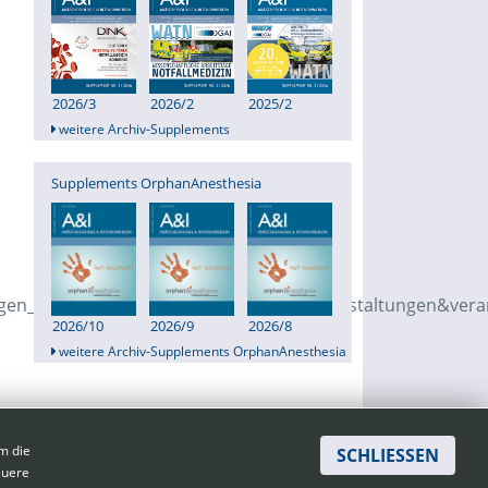
2026/3
2026/2
2025/2
weitere Archiv-Supplements
Supplements OrphanAnesthesia
n_umveranstaltungen[controller]=Veranstaltungen&vera
2026/10
2026/9
2026/8
weitere Archiv-Supplements OrphanAnesthesia
m die
SCHLIESSEN
enschutz
|
Haftungsausschluss
|
AGBs
auere