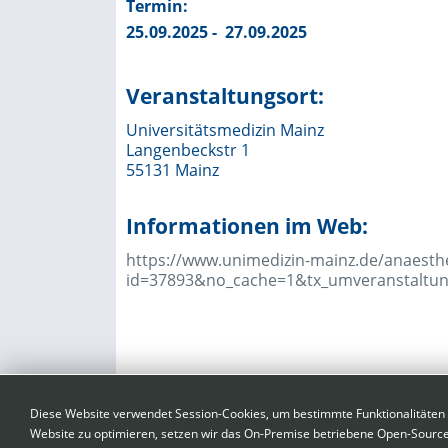
Termin:
25.09.2025 - 27.09.2025
Veranstaltungsort:
Universitätsmedizin Mainz
Langenbeckstr 1
55131 Mainz
Informationen im Web:
https://www.unimedizin-mainz.de/anaesthe
id=37893&no_cache=1&tx_umveranstaltung
vorherige Veranstaltung
nächste Ver
Diese Website verwendet Session-Cookies, um bestimmte Funktionalitäten w
Website zu optimieren, setzen wir das On-Premise betriebene Open-Sourc