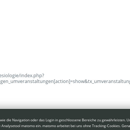
siologie/index.php?
en_umveranstaltungen[action]=show&tx_umveranstaltunge
anstaltung
ie die Navigation oder das Login in geschlossene Bereiche zu gewährleisten. U
Kontakt
|
Impressum
|
Dat
e Analysetool matomo ein. matomo arbeitet bei uns ohne Tracking-Cookies. Gen