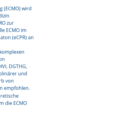
g (ECMO) wird
izin
MO zur
elle ECMO im
aton (eCPR) an
hkomplexen
on
DIVI, DGTHG,
plinärer und
rb von
en empfohlen.
oretische
um die ECMO