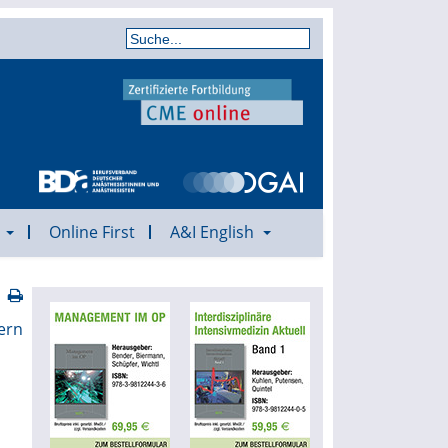
a
Online First
A&I English
ern