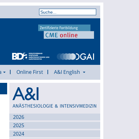
a
Online First
A&I English
Archiv
2026
2025
2024