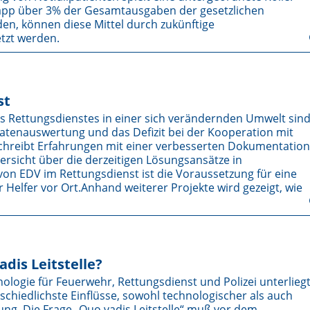
app über 3% der Gesamtausgaben der gesetzlichen
n, können diese Mittel durch zukünftige
tzt werden.
st
Rettungsdienstes in einer sich verändernden Umwelt sin
tenauswertung und das Defizit bei der Kooperation mit
eschreibt Erfahrungen mit einer verbesserten Dokumentation
rsicht über die derzeitigen Lösungsansätze in
n EDV im Rettungsdienst ist die Voraussetzung für eine
Helfer vor Ort.Anhand weiterer Projekte wird gezeigt, wie
adis Leitstelle?
logie für Feuerwehr, Rettungsdienst und Polizei unterlieg
schiedlichste Einflüsse, sowohl technologischer als auch
lung. Die Frage „Quo vadis Leitstelle“ muß vor dem