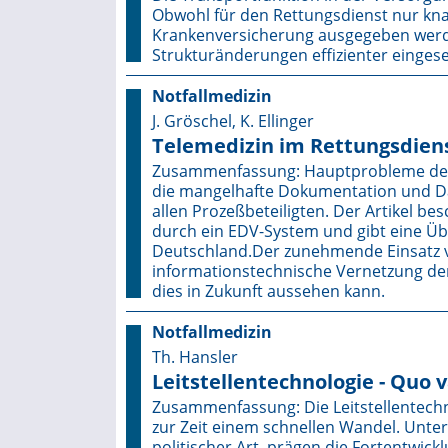
Obwohl für den Rettungsdienst nur kn
Krankenversicherung ausgegeben werde
Strukturänderungen effizienter eingese
Notfallmedizin
J. Gröschel, K. Ellinger
Telemedizin im Rettungsdien
Zusammenfassung: Hauptprobleme des 
die mangelhafte Dokumentation und Da
allen Prozeßbeteiligten. Der Artikel b
durch ein EDV-System und gibt eine Übe
Deutschland.Der zunehmende Einsatz vo
informationstechnische Vernetzung der 
dies in Zukunft aussehen kann.
Notfallmedizin
Th. Hansler
Leitstellentechnologie - Quo v
Zusammenfassung: Die Leitstellentechno
zur Zeit einem schnellen Wandel. Unter
politischer Art, prägen die Fortentwick