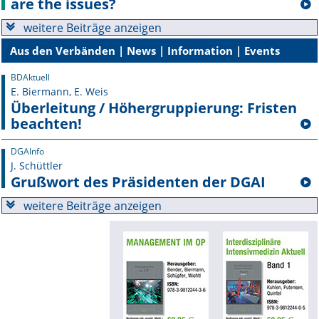
are the issues?
weitere Beiträge anzeigen
Online First
Aus den Verbänden | News | Information | Events
A&I English
BDAktuell
Mediadaten
E. Biermann, E. Weis
Überleitung / Höhergrup­pierung: Fristen
beachten!
Autoren-Service
DGAInfo
Bestell-Service
J. Schüttler
Grußwort des Präsidenten der DGAI
Stellenmarkt
weitere Beiträge anzeigen
Kongresskalender