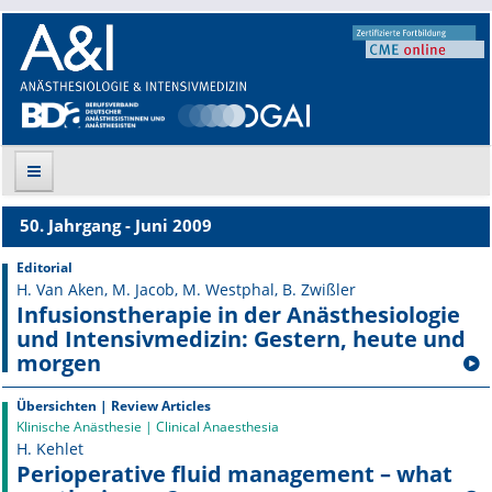
50. Jahrgang - Juni 2009
Suche
Editorial
H. Van Aken, M. Jacob, M. Westphal, B. Zwißler
Aktuelle Ausgabe
Infusionstherapie in der Anästhesiologie
und Intensiv­medi­zin: Gestern, heute und
Leitlinien
morgen
Archiv
Übersichten | Review Articles
Klinische Anästhesie | Clinical Anaesthesia
Supplements
H. Kehlet
Perioperative fluid management – what
Supplements OrphanAnesthesia