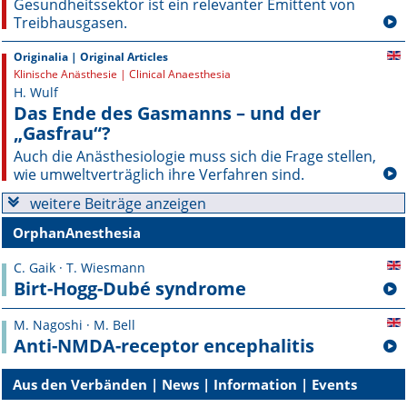
Gesundheitssektor ist ein relevanter Emittent von
Treibhausgasen.
Online First
Originalia | Original Articles
A&I English
Klinische Anästhesie | Clinical Anaesthesia
H. Wulf
Das Ende des Gasmanns – und der
Mediadaten
„Gasfrau“?
Autoren-Service
Auch die Anästhesiologie muss sich die Frage stellen,
wie umweltverträglich ihre Verfahren sind.
Bestell-Service
weitere Beiträge anzeigen
OrphanAnesthesia
Stellenmarkt
C. Gaik · T. Wiesmann
Kongresskalender
Birt-Hogg-Dubé syndrome
M. Nagoshi · M. Bell
Anti-NMDA-receptor encephalitis
Aus den Verbänden | News | Information | Events