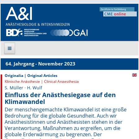
64. Jahrgang - November 2023
Suche
Originalia | Original Articles
Klinische Anästhesie | Clinical Anaesthesia
Aktuelle Ausgabe
S. Müller · H. Wulf
Einfluss der Anästhesiegase auf den
Leitlinien
Klimawandel
Der menschengemachte Klimawandel ist eine große
Archiv
Bedrohung für die globale Gesundheit. Auch wir
Anästhesistinnen und Anästhesisten stehen in der
Supplements
Verantwortung, Maßnahmen zu ergreifen, um die
globale Erderwärmung zu begrenzen. Der
Supplements OrphanAnesthesia